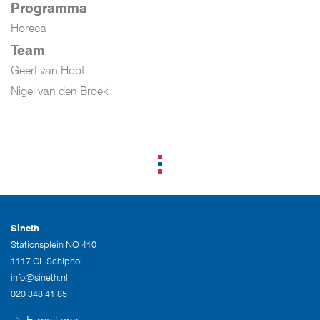
Programma
Horeca
Team
Geert van Hoof
Nigel van den Broek
Sineth
Stationsplein NO 410
1117 CL Schiphol
info@sineth.nl
020 348 41 85